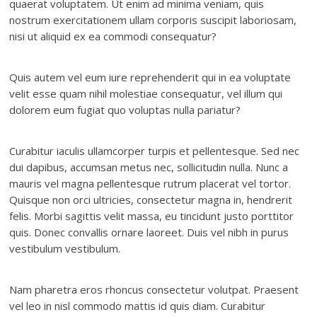
quaerat voluptatem. Ut enim ad minima veniam, quis
nostrum exercitationem ullam corporis suscipit laboriosam,
nisi ut aliquid ex ea commodi consequatur?
Quis autem vel eum iure reprehenderit qui in ea voluptate
velit esse quam nihil molestiae consequatur, vel illum qui
dolorem eum fugiat quo voluptas nulla pariatur?
Curabitur iaculis ullamcorper turpis et pellentesque. Sed nec
dui dapibus, accumsan metus nec, sollicitudin nulla. Nunc a
mauris vel magna pellentesque rutrum placerat vel tortor.
Quisque non orci ultricies, consectetur magna in, hendrerit
felis. Morbi sagittis velit massa, eu tincidunt justo porttitor
quis. Donec convallis ornare laoreet. Duis vel nibh in purus
vestibulum vestibulum.
Nam pharetra eros rhoncus consectetur volutpat. Praesent
vel leo in nisl commodo mattis id quis diam. Curabitur