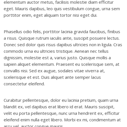
elementum auctor metus, facilisis molestie diam efficitur
eget. Mauris dapibus, leo quis vestibulum congue, urna sem
porttitor enim, eget aliquam tortor nisi eget dui.
Phasellus odio felis, porttitor lacinia gravida faucibus, finibus
a risus. Quisque rutrum iaculis ante, suscipit posuere lectus.
Donec sed dolor quis risus dapibus ultricies non in ligula. Cras
commodo urna eu ultricies tristique. Aenean nec tellus
dignissim, molestie est a, varius justo. Quisque mollis a
sapien aliquet elementum. Praesent eu scelerisque sem, at
convallis nisi. Sed ex augue, sodales vitae viverra at,
scelerisque et est. Duis aliquet ante semper lacus
consectetur eleifend.
Curabitur pellentesque, dolor eu lacinia pretium, quam urna
blandit ex, vel dapibus erat libero id erat. Mauris suscipit,
velit eu porta pellentesque, nunc urna hendrerit ex, efficitur
eleifend enim nulla eget libero. Morbi ex mi, condimentum at
arcu vel, auctor congue mauris.